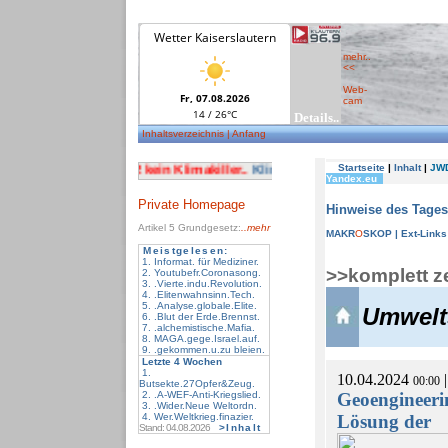
mehr..
<<
Web-
cam
Inhaltsverzeichnis
| Anfang
Private Homepage
Artikel 5
Grundgesetz:
..mehr