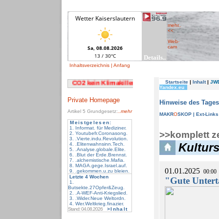
mehr..
<<
Web-
cam
Inhaltsverzeichnis
| Anfang
Private Homepage
Artikel 5
Grundgesetz:
..mehr