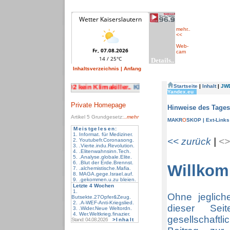
mehr..
<<
Web-
cam
Inhaltsverzeichnis
| Anfang
Private Homepage
Artikel 5
Grundgesetz:
..mehr