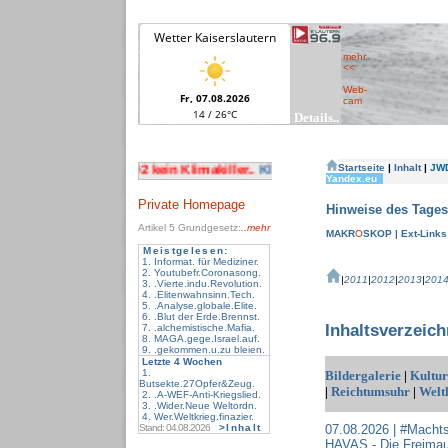
mehr..
<<
Web-
cam
Inhaltsverzeichnis
| Anfang
Private Homepage
Artikel 5
Grundgesetz:
..mehr